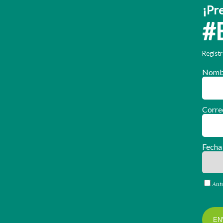
¡Pr
#
Regístr
Nomb
Corre
Fecha
Auto